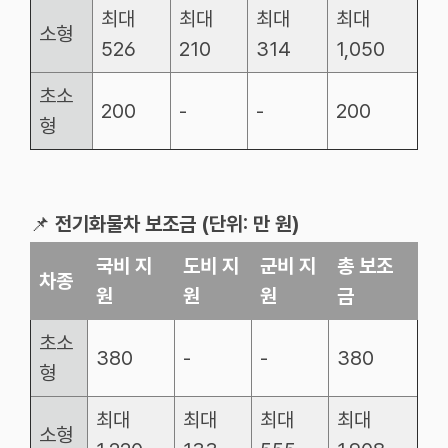
최대
최대
최대
최대
소형
526
210
314
1,050
초소
200
-
-
200
형
📌
전기화물차 보조금 (단위: 만 원)
국비
지
도비
지
군비
지
총
보조
차종
원
원
원
금
초소
380
-
-
380
형
최대
최대
최대
최대
소형