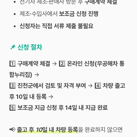
전기차 제조·판매사 방문 후
구매계약 체결
제조·수입사에서
보조금 신청 진행
신청자는 직접 서류 제출 불필요
📌
신청 절차
1️⃣
구매계약 체결
→ 2️⃣
온라인 신청(무공해차 통
합누리집)
→
3️⃣
진천군에서 검토 및 자격 부여
→ 4️⃣
차량 출고
후 10일 내 등록
→
5️⃣
보조금 지급 신청 후 14일 내 지급 완료
📢
출고
후
10
일
내
차량
등록
을
완료하지
않으면