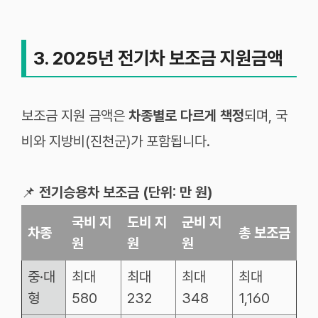
3. 2025년 전기차 보조금 지원금액
보조금 지원 금액은
차종별로 다르게 책정
되며, 국
비와 지방비(진천군)가 포함됩니다.
📌
전기승용차 보조금 (단위: 만 원)
국비
지
도비
지
군비
지
차종
총
보조금
원
원
원
중
·
대
최대
최대
최대
최대
형
580
232
348
1,160