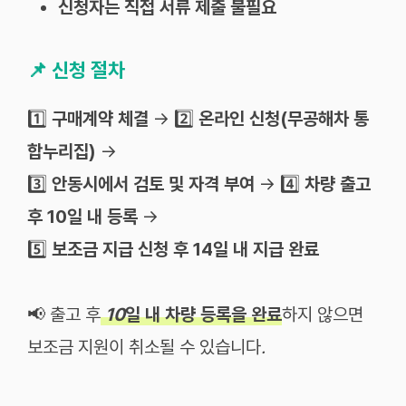
신청자는 직접 서류 제출 불필요
📌
신청 절차
1️⃣
구매계약 체결
→ 2️⃣
온라인 신청(무공해차 통
합누리집)
→
3️⃣
안동시에서 검토 및 자격 부여
→ 4️⃣
차량 출고
후 10일 내 등록
→
5️⃣
보조금 지급 신청 후 14일 내 지급 완료
📢 출고
후
10
일
내
차량
등록을
완료
하지
않으면
보조금
지원이
취소될
수
있습니다
.