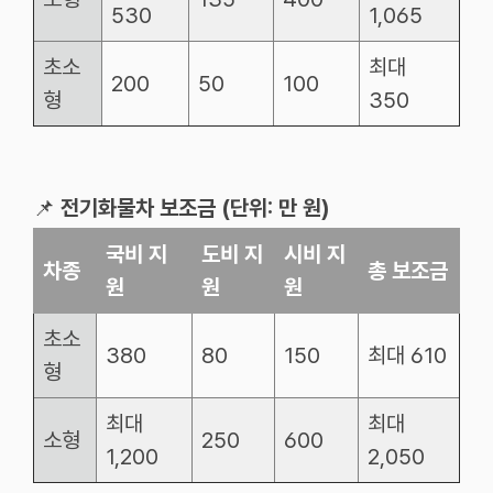
530
1,065
초소
최대
200
50
100
형
350
📌
전기화물차 보조금 (단위: 만 원)
국비
지
도비
지
시비
지
차종
총
보조금
원
원
원
초소
380
80
150
최대
610
형
최대
최대
소형
250
600
1,200
2,050