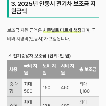
3. 2025년 안동시 전기차 보조금 지
원금액
보조금 지원 금액은
차종별로 다르게 책정
되며, 국
비와 지방비(안동시)가 포함됩니다.
📌
전기승용차 보조금 (단위: 만 원)
국비
지
도비
지
시비
지
차종
총
보조금
원
원
원
중
·
대
최대
최대
150
450
형
580
1,180
최대
최대
소형
135
400