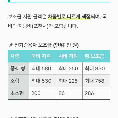
보조금 지원 금액은
차종별로 다르게 책정
되며, 국
비와 지방비(포천시)가 포함됩니다.
📌
전기승용차 보조금 (단위: 만 원)
차종
국비
지원
시비
지원
총
보조금
중
·
대형
최대
580
최대
250
최대
830
소형
최대
530
최대
228
최대
758
초소형
200
86
286