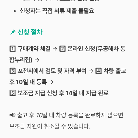
신청자는 직접 서류 제출 불필요
📌
신청 절차
1️⃣
구매계약 체결
→ 2️⃣
온라인 신청(무공해차 통
합누리집)
→
3️⃣
포천시에서 검토 및 자격 부여
→ 4️⃣
차량 출고
후 10일 내 등록
→
5️⃣
보조금 지급 신청 후 14일 내 지급 완료
📢 출고
후
10
일
내
차량
등록을
완료하지
않으면
보조금
지원이
취소될
수
있습니다
.