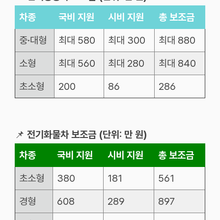
차종
국비
지원
시비
지원
총
보조금
중
·
대형
최대
580
최대
300
최대
880
소형
최대
560
최대
280
최대
840
초소형
200
86
286
📌
전기화물차 보조금 (단위: 만 원)
차종
국비
지원
시비
지원
총
보조금
초소형
380
181
561
경형
608
289
897