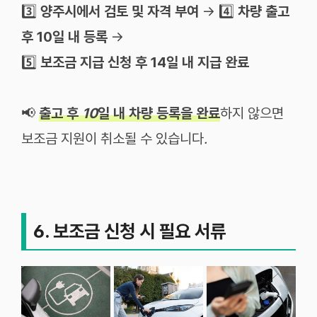
3️⃣
양주시에서 검토 및 자격 부여
→ 4️⃣
차량 출고
후 10일 내 등록
→
5️⃣
보조금 지급 신청 후 14일 내 지급 완료
📢
출고
후
10
일
내
차량
등록을
완료
하지
않으면
보조금
지원이
취소될
수
있습니다
.
6. 보조금 신청 시 필요 서류